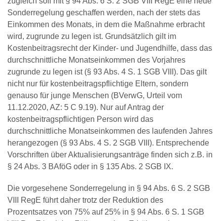
zugleich soll mit § 94 Abs. 6 S. 2 SGB VIII RegE eine neue
Sonderregelung geschaffen werden, nach der stets das
Einkommen des Monats, in dem die Maßnahme erbracht
wird, zugrunde zu legen ist. Grundsätzlich gilt im
Kostenbeitragsrecht der Kinder- und Jugendhilfe, dass das
durchschnittliche Monatseinkommen des Vorjahres
zugrunde zu legen ist (§ 93 Abs. 4 S. 1 SGB VIII). Das gilt
nicht nur für kostenbeitragspflichtige Eltern, sondern
genauso für junge Menschen (BVerwG, Urteil vom
11.12.2020, AZ: 5 C 9.19). Nur auf Antrag der
kostenbeitragspflichtigen Person wird das
durchschnittliche Monatseinkommen des laufenden Jahres
herangezogen (§ 93 Abs. 4 S. 2 SGB VIII). Entsprechende
Vorschriften über Aktualisierungsanträge finden sich z.B. in
§ 24 Abs. 3 BAföG oder in § 135 Abs. 2 SGB IX.
Die vorgesehene Sonderregelung in § 94 Abs. 6 S. 2 SGB
VIII RegE führt daher trotz der Reduktion des
Prozentsatzes von 75% auf 25% in § 94 Abs. 6 S. 1 SGB