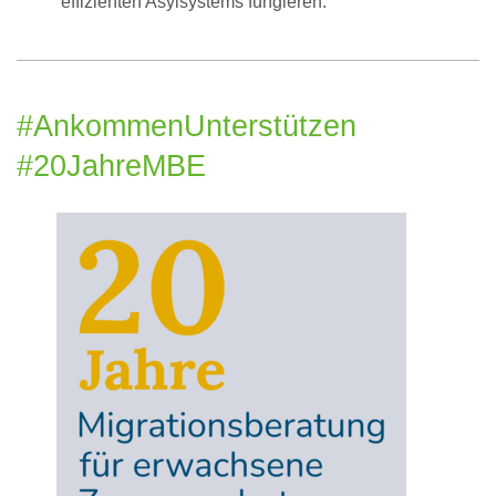
effizienten Asylsystems fungieren.
#AnkommenUnterstützen
#20JahreMBE